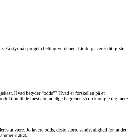
å styr på sproget i betting-verdenen, før du placerer dit første
øjekast. Hvad betyder “odds”? Hvad er forskellen på et
duktion til de mest almindelige begreber, så du kan føle dig mere
res at være. Jo lavere odds, desto større sandsynlighed for, at det
rammer rigtigt.