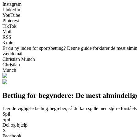
Instagram
LinkedIn
YouTube
Pinterest
TikTok
Mail
RSS
3 min
Er du ny inden for sportsbetting? Denne guide forklarer de mest almin
væddemål.
Christian Munch
Christian
Munch
Betting for begyndere: De mest almindelig
Lær de vigtigste betting-begreber, så du kan spille med større forståelse
Spil
Spil
Del og hjælp
X
Facebook