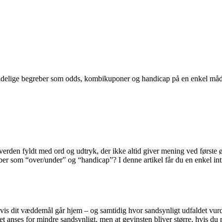
delige begreber som odds, kombikuponer og handicap på en enkel måde. F
verden fyldt med ord og udtryk, der ikke altid giver mening ved første 
om “over/under” og “handicap”? I denne artikel får du en enkel intro
 hvis dit væddemål går hjem – og samtidig hvor sandsynligt udfaldet vurde
 anses for mindre sandsynligt, men at gevinsten bliver større, hvis du 