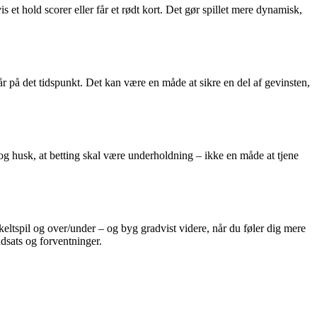
et hold scorer eller får et rødt kort. Det gør spillet mere dynamisk,
r på det tidspunkt. Det kan være en måde at sikre en del af gevinsten,
, og husk, at betting skal være underholdning – ikke en måde at tjene
ltspil og over/under – og byg gradvist videre, når du føler dig mere
dsats og forventninger.