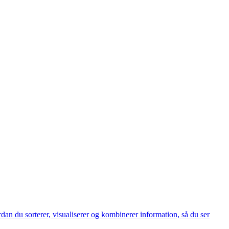
dan du sorterer, visualiserer og kombinerer information, så du ser