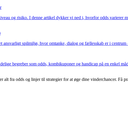
r
iveau og risiko. I denne artikel dykker vi ned i, hvorfor odds varierer
ø
et ansvarligt spilmiljø, hvor omtanke, dialog og fællesskab er i centrum –
delige begreber som odds, kombikuponer og handicap på en enkel måde. F
 fra odds og linjer til strategier for at øge dine vinderchancer. Få pr