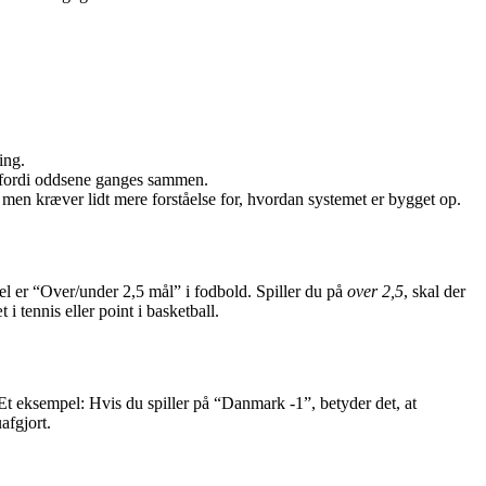
ing.
e, fordi oddsene ganges sammen.
t, men kræver lidt mere forståelse for, hvordan systemet er bygget op.
l er “Over/under 2,5 mål” i fodbold. Spiller du på
over 2,5
, skal der
i tennis eller point i basketball.
 Et eksempel: Hvis du spiller på “Danmark -1”, betyder det, at
afgjort.