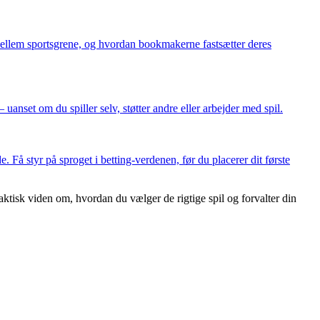
 mellem sportsgrene, og hvordan bookmakerne fastsætter deres
 uanset om du spiller selv, støtter andre eller arbejder med spil.
å styr på sproget i betting-verdenen, før du placerer dit første
aktisk viden om, hvordan du vælger de rigtige spil og forvalter din