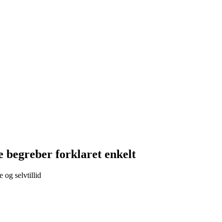
e begreber forklaret enkelt
 og selvtillid