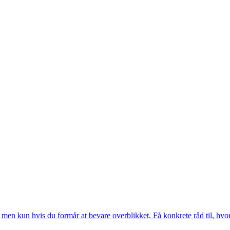
 men kun hvis du formår at bevare overblikket. Få konkrete råd til, hvor