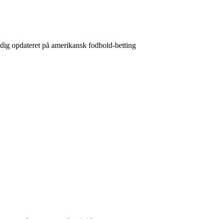
 dig opdateret på amerikansk fodbold-betting