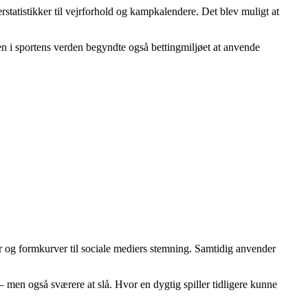
statistikker til vejrforhold og kampkalendere. Det blev muligt at
raen i sportens verden begyndte også bettingmiljøet at anvende
der og formkurver til sociale mediers stemning. Samtidig anvender
– men også sværere at slå. Hvor en dygtig spiller tidligere kunne