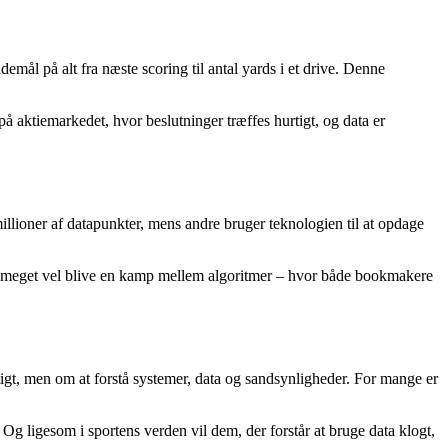
mål på alt fra næste scoring til antal yards i et drive. Denne
 aktiemarkedet, hvor beslutninger træffes hurtigt, og data er
illioner af datapunkter, mens andre bruger teknologien til at opdage
an meget vel blive en kamp mellem algoritmer – hvor både bookmakere
tigt, men om at forstå systemer, data og sandsynligheder. For mange er
 Og ligesom i sportens verden vil dem, der forstår at bruge data klogt,