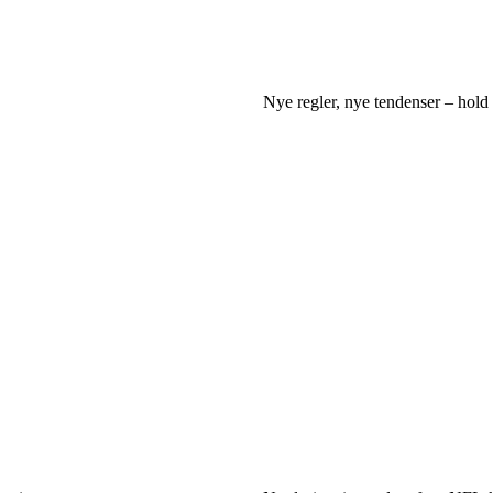
Nye regler, nye tendenser – hold