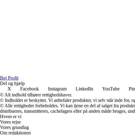
Bet Profit
Del og hjælp
X
Facebook
Instagram
LinkedIn
YouTube
Pin
© Alt indhold tilhører rettighedshaver.
© Indholdet er beskyttet. Vi anbefaler produkter, vi selv står inde for
© Alle rettigheder forbeholdes. Vi kan tjene en del af salget fra produk
distribueres, transmitteres, cachelagres eller på anden måde bruges, und
Hvem er vi
Vores rejse
Vores grundlag
Om redaktionen