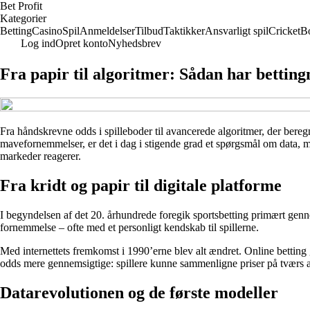
Bet Profit
Kategorier
Betting
Casino
Spil
Anmeldelser
Tilbud
Taktikker
Ansvarligt spil
Cricket
B
Log ind
Opret konto
Nyhedsbrev
Fra papir til algoritmer: Sådan har bettin
Fra håndskrevne odds i spilleboder til avancerede algoritmer, der bere
mavefornemmelser, er det i dag i stigende grad et spørgsmål om data, 
markeder reagerer.
Fra kridt og papir til digitale platforme
I begyndelsen af det 20. århundrede foregik sportsbetting primært gen
fornemmelse – ofte med et personligt kendskab til spillerne.
Med internettets fremkomst i 1990’erne blev alt ændret. Online bettin
odds mere gennemsigtige: spillere kunne sammenligne priser på tværs a
Datarevolutionen og de første modeller