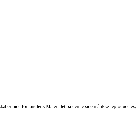
erskaber med forhandlere. Materialet på denne side må ikke reproduceres,