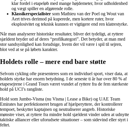
klar fordel i etapeløb med mange højdemeter, hvor udholdenhed
og vægt spiller en afgørende rolle.
Klassikerspecialister
som Mathieu van der Poel og Wout van
Aert trives derimod på kuperede, men kortere ruter, hvor
eksplosivitet og teknisk kunnen er vigtigere end ren klatrestyrke.
Når man analyserer historiske resultater, bliver det tydeligt, at ryttere
sjældent bryder ud af deres “profilkategori”. Det betyder, at man med
stor sandsynlighed kan forudsige, hvem der vil være i spil til sejren,
blot ved at se på løbets karakter.
Holdets rolle – mere end bare støtte
Selvom cykling ofte præsenteres som en individuel sport, viser data, at
holdets styrke har enorm betydning. I de seneste ti år har over 80 % af
etapesejrene i Grand Tours været vundet af ryttere fra de fem stærkeste
hold på UCI’s rangliste.
Hold som Jumbo-Visma (nu Visma | Lease a Bike) og UAE Team
Emirates har perfektioneret brugen af hjælperyttere, der kontrollerer
tempoet, beskytter kaptajnen og neutraliserer angreb. Historiske
mønstre viser, at ryttere fra mindre hold sjældent vinder uden at udnytte
taktiske alliancer eller uforudsete situationer – som sidevind eller styrt i
feltet.