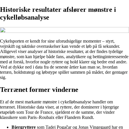
Historiske resultater afslører mønstre i
cykelløbsanalyse
Cykelsporten er kendt for sine uforudsigelige momenter – styrt,
vejrskift og taktiske overraskelser kan vende et løb på få sekunder.
Alligevel viser analyser af historiske resultater, at der findes tydelige
mønstre, som kan hjælpe både fans, analytikere og bettinginteresserede
med at forstå, hvorfor nogle ryttere og hold klarer sig bedre end andre.
Ved at dykke ned i data fra de seneste årtier kan man se, hvordan
terræn, holdstrategi og løbstype spiller sammen på måder, der gentager
sig.
Terrænet former vinderne
Et af de mest markante mønstre i cykelløbsanalyse handler om
terrænet. Historiske data viser, at ryttere, der dominerer i bjergrige
etapeløb som Tour de France, sjældent er de samme, der vinder
klassikere som Paris–Roubaix eller Flandern Rundt.
Bjergryttere
som Tadej Pogačar og Jonas Vingegaard har en