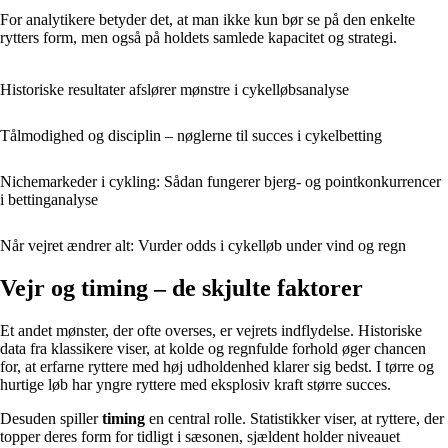
For analytikere betyder det, at man ikke kun bør se på den enkelte
rytters form, men også på holdets samlede kapacitet og strategi.
Historiske resultater afslører mønstre i cykelløbsanalyse
Tålmodighed og disciplin – nøglerne til succes i cykelbetting
Nichemarkeder i cykling: Sådan fungerer bjerg- og pointkonkurrencer
i bettinganalyse
Når vejret ændrer alt: Vurder odds i cykelløb under vind og regn
Vejr og timing – de skjulte faktorer
Et andet mønster, der ofte overses, er vejrets indflydelse. Historiske
data fra klassikere viser, at kolde og regnfulde forhold øger chancen
for, at erfarne ryttere med høj udholdenhed klarer sig bedst. I tørre og
hurtige løb har yngre ryttere med eksplosiv kraft større succes.
Desuden spiller
timing
en central rolle. Statistikker viser, at ryttere, der
topper deres form for tidligt i sæsonen, sjældent holder niveauet