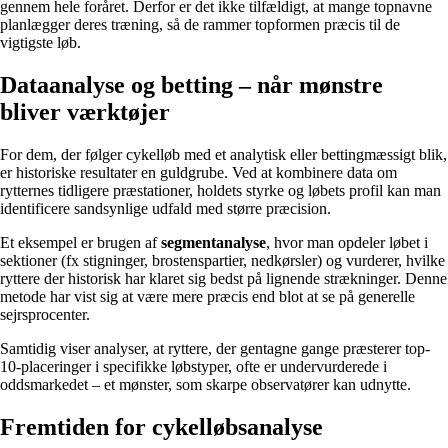
gennem hele foråret. Derfor er det ikke tilfældigt, at mange topnavne
planlægger deres træning, så de rammer topformen præcis til de
vigtigste løb.
Dataanalyse og betting – når mønstre
bliver værktøjer
For dem, der følger cykelløb med et analytisk eller bettingmæssigt blik,
er historiske resultater en guldgrube. Ved at kombinere data om
rytternes tidligere præstationer, holdets styrke og løbets profil kan man
identificere sandsynlige udfald med større præcision.
Et eksempel er brugen af
segmentanalyse
, hvor man opdeler løbet i
sektioner (fx stigninger, brostenspartier, nedkørsler) og vurderer, hvilke
ryttere der historisk har klaret sig bedst på lignende strækninger. Denne
metode har vist sig at være mere præcis end blot at se på generelle
sejrsprocenter.
Samtidig viser analyser, at ryttere, der gentagne gange præsterer top-
10-placeringer i specifikke løbstyper, ofte er undervurderede i
oddsmarkedet – et mønster, som skarpe observatører kan udnytte.
Fremtiden for cykelløbsanalyse