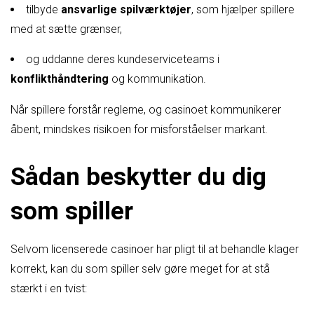
tilbyde
ansvarlige spilværktøjer
, som hjælper spillere
med at sætte grænser,
og uddanne deres kundeserviceteams i
konflikthåndtering
og kommunikation.
Når spillere forstår reglerne, og casinoet kommunikerer
åbent, mindskes risikoen for misforståelser markant.
Sådan beskytter du dig
som spiller
Selvom licenserede casinoer har pligt til at behandle klager
korrekt, kan du som spiller selv gøre meget for at stå
stærkt i en tvist: