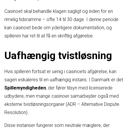
Casinoet skal behandle klagen sagligt og inden for en
rimelig tidsramme – ofte 14 til 30 dage. I denne periode
kan casinoet bede om yderligere dokumentation, og
spilleren har ret til at få en skriftlig afgørelse.
Uafhængig tvistløsning
Hvis spilleren fortsat er uenig i casinoets afgørelse, kan
sagen eskaleres til en uafhængig instans. I Danmark er det
Spillemyndigheden
, der fører tilsyn med licenserede
udbydere, men mange casinoer samarbejder også med
eksterne tvistløsningsorganer (ADR – Alternative Dispute
Resolution).
Disse instanser fungerer som neutrale mæglere, der