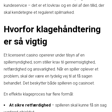
kundeservice – det er et lovkrav og en del af den tillid, der
skal kendetegne et reguleret spilmarked.
Hvorfor klagehåndtering
er så vigtig
Et licenseret casino opererer under tilsyn af en
spillemyndighed, som stiller krav til gennemsigtighed,
retfærdighed og ansvarlighed. Når en spiller oplever et
problem, skal der være en tydelig vej til at få sagen
behandlet. Det beskytter både spilleren og casinoet.
En effektiv klageproces har flere formål:
At sikre retfærdighed
– spilleren skal kunne få sin sag