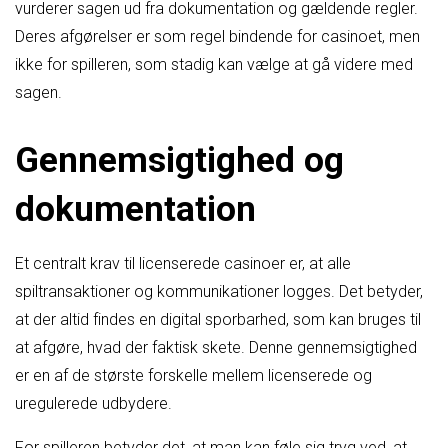
vurderer sagen ud fra dokumentation og gældende regler.
Deres afgørelser er som regel bindende for casinoet, men
ikke for spilleren, som stadig kan vælge at gå videre med
sagen.
Gennemsigtighed og
dokumentation
Et centralt krav til licenserede casinoer er, at alle
spiltransaktioner og kommunikationer logges. Det betyder,
at der altid findes en digital sporbarhed, som kan bruges til
at afgøre, hvad der faktisk skete. Denne gennemsigtighed
er en af de største forskelle mellem licenserede og
uregulerede udbydere.
For spilleren betyder det, at man kan føle sig tryg ved, at