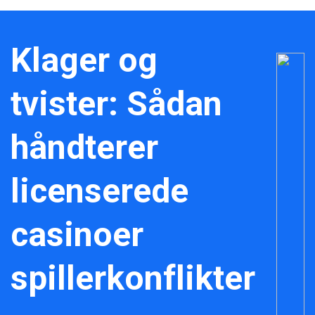
Klager og
tvister: Sådan
håndterer
licenserede
casinoer
spillerkonflikter