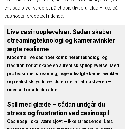
ens sag bliver vurderet på et objektivt grundlag – ikke på
casinoets forgodtbefindende.
Live casinooplevelser: Sådan skaber
streamingteknologi og kameravinkler
ægte realisme
Moderne live casinoer kombinerer teknologi og
tradition for at skabe en autentisk spiloplevelse. Med
professionel streaming, nøje udvalgte kameravinkler
og realistisk lyd bliver du en del af atmosfæren –
uden at forlade din stue.
Spil med glæde – sådan undgår du
stress og frustration ved casinospil
Casinospil skal være sjovt – ikke stressende. Læs