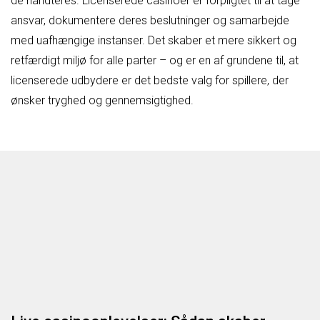
de håndteres. Licenserede casinoer er forpligtet til at tage
ansvar, dokumentere deres beslutninger og samarbejde
med uafhængige instanser. Det skaber et mere sikkert og
retfærdigt miljø for alle parter – og er en af grundene til, at
licenserede udbydere er det bedste valg for spillere, der
ønsker tryghed og gennemsigtighed.