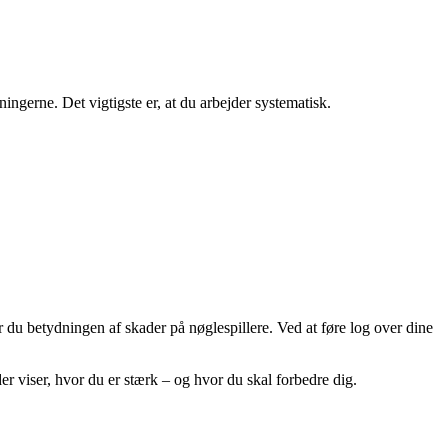
ingerne. Det vigtigste er, at du arbejder systematisk.
du betydningen af skader på nøglespillere. Ved at føre log over dine
der viser, hvor du er stærk – og hvor du skal forbedre dig.