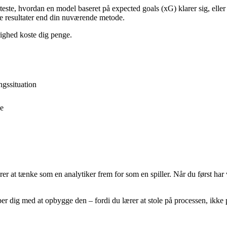
u teste, hvordan en model baseret på expected goals (xG) klarer sig, ell
e resultater end din nuværende metode.
righed koste dig penge.
ngssituation
se
er at tænke som en analytiker frem for som en spiller. Når du først har 
lper dig med at opbygge den – fordi du lærer at stole på processen, ikke