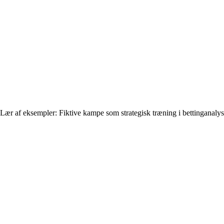
Lær af eksempler: Fiktive kampe som strategisk træning i bettinganaly