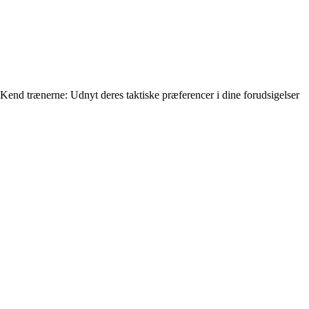
Kend trænerne: Udnyt deres taktiske præferencer i dine forudsigelser