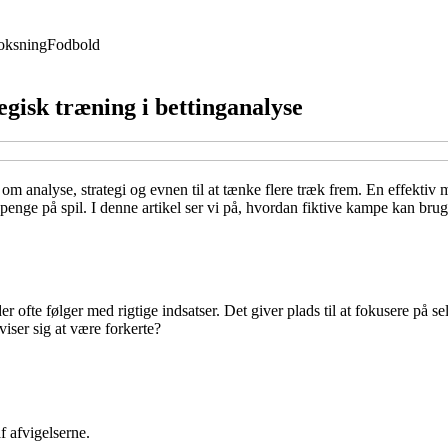
oksning
Fodbold
gisk træning i bettinganalyse
r om analyse, strategi og evnen til at tænke flere træk frem. En effekti
år penge på spil. I denne artikel ser vi på, hvordan fiktive kampe kan b
der ofte følger med rigtige indsatser. Det giver plads til at fokusere p
iser sig at være forkerte?
f afvigelserne.