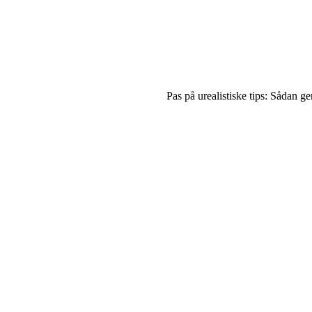
Pas på urealistiske tips: Sådan g