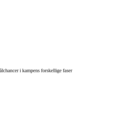
lchancer i kampens forskellige faser