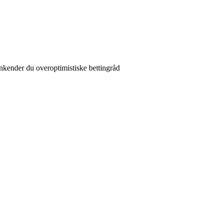
enkender du overoptimistiske bettingråd