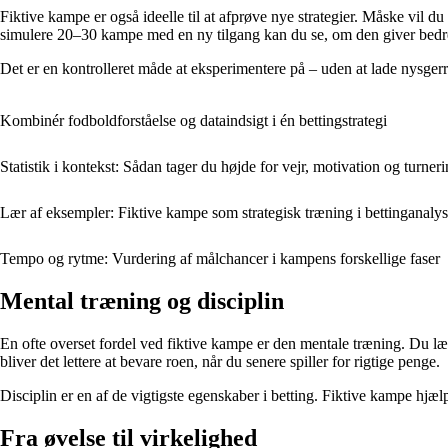
Fiktive kampe er også ideelle til at afprøve nye strategier. Måske vil d
simulere 20–30 kampe med en ny tilgang kan du se, om den giver bedr
Det er en kontrolleret måde at eksperimentere på – uden at lade nysger
Kombinér fodboldforståelse og dataindsigt i én bettingstrategi
Statistik i kontekst: Sådan tager du højde for vejr, motivation og turneri
Lær af eksempler: Fiktive kampe som strategisk træning i bettinganaly
Tempo og rytme: Vurdering af målchancer i kampens forskellige faser
Mental træning og disciplin
En ofte overset fordel ved fiktive kampe er den mentale træning. Du lær
bliver det lettere at bevare roen, når du senere spiller for rigtige penge.
Disciplin er en af de vigtigste egenskaber i betting. Fiktive kampe hjæ
Fra øvelse til virkelighed