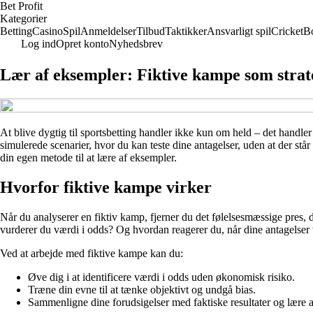
Bet Profit
Kategorier
Betting
Casino
Spil
Anmeldelser
Tilbud
Taktikker
Ansvarligt spil
Cricket
B
Log ind
Opret konto
Nyhedsbrev
Lær af eksempler: Fiktive kampe som strate
At blive dygtig til sportsbetting handler ikke kun om held – det handle
simulerede scenarier, hvor du kan teste dine antagelser, uden at der st
din egen metode til at lære af eksempler.
Hvorfor fiktive kampe virker
Når du analyserer en fiktiv kamp, fjerner du det følelsesmæssige pres, 
vurderer du værdi i odds? Og hvordan reagerer du, når dine antagelser v
Ved at arbejde med fiktive kampe kan du:
Øve dig i at identificere værdi i odds uden økonomisk risiko.
Træne din evne til at tænke objektivt og undgå bias.
Sammenligne dine forudsigelser med faktiske resultater og lære a