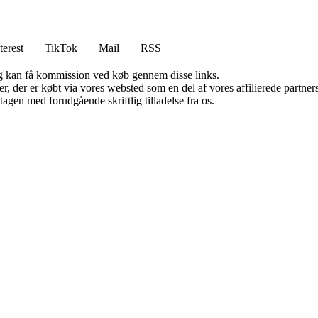
terest
TikTok
Mail
RSS
, og kan få kommission ved køb gennem disse links.
ter, der er købt via vores websted som en del af vores affilierede partn
tagen med forudgående skriftlig tilladelse fra os.