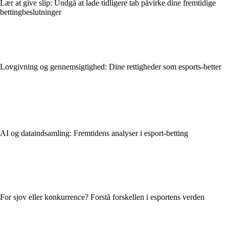
Lær at give slip: Undgå at lade tidligere tab påvirke dine fremtidige
bettingbeslutninger
Lovgivning og gennemsigtighed: Dine rettigheder som esports-better
AI og dataindsamling: Fremtidens analyser i esport-betting
For sjov eller konkurrence? Forstå forskellen i esportens verden