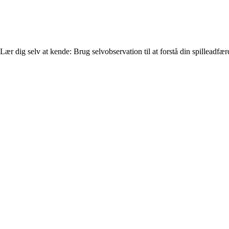
Lær dig selv at kende: Brug selvobservation til at forstå din spilleadfær