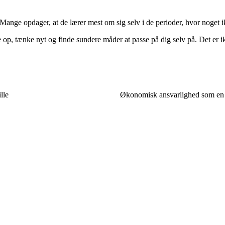
Mange opdager, at de lærer mest om sig selv i de perioder, hvor noget i
pe op, tænke nyt og finde sundere måder at passe på dig selv på. Det er 
lle
Økonomisk ansvarlighed som en na