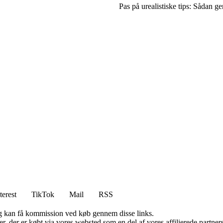
Pas på urealistiske tips: Sådan g
terest
TikTok
Mail
RSS
, og kan få kommission ved køb gennem disse links.
ter, der er købt via vores websted som en del af vores affilierede partn