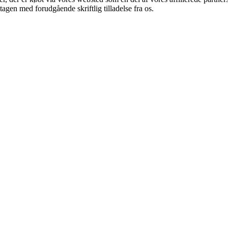
tagen med forudgående skriftlig tilladelse fra os.