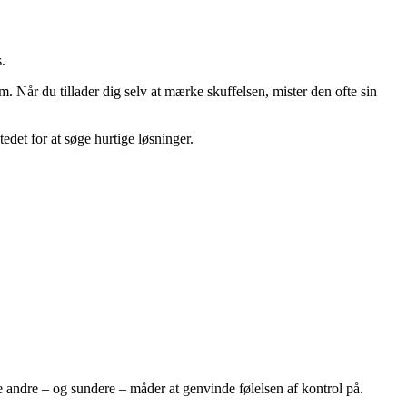
.
m. Når du tillader dig selv at mærke skuffelsen, mister den ofte sin
edet for at søge hurtige løsninger.
ge andre – og sundere – måder at genvinde følelsen af kontrol på.