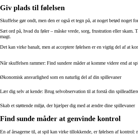
Giv plads til følelsen
Skuffelse gør ondt, men den er også et tegn på, at noget betød noget for
Sæt ord på, hvad du føler – måske vrede, sorg, frustration eller skam. T
magt.
Det kan virke banalt, men at acceptere følelsen er en vigtig del af at ko
Når skuffelsen rammer: Find sundere måder at komme videre end at spi
Økonomisk ansvarlighed som en naturlig del af din spillevaner
Lær dig selv at kende: Brug selvobservation til at forstå din spilleadfær
Skab et støttende miljø, der hjælper dig med at ændre dine spillevaner
Find sunde måder at genvinde kontrol
En af årsagerne til, at spil kan virke tillokkende, er følelsen af kontr