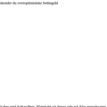
enkender du overoptimistiske bettingråd
erskaber med forhandlere. Materialet på denne side må ikke reproduceres,