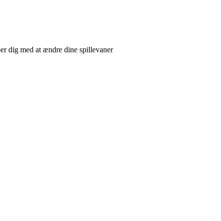
per dig med at ændre dine spillevaner