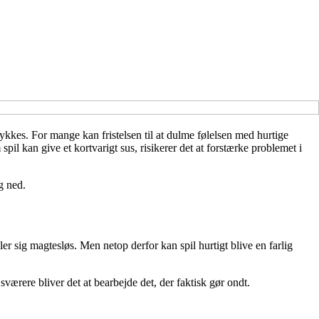
slykkes. For mange kan fristelsen til at dulme følelsen med hurtige
pil kan give et kortvarigt sus, risikerer det at forstærke problemet i
g ned.
er sig magtesløs. Men netop derfor kan spil hurtigt blive en farlig
sværere bliver det at bearbejde det, der faktisk gør ondt.