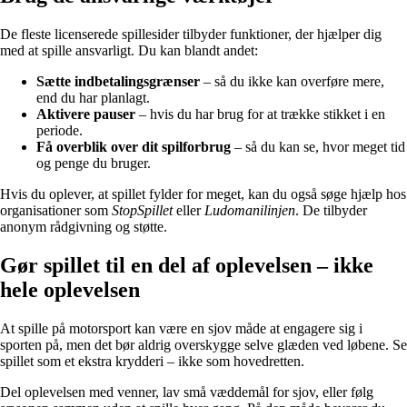
De fleste licenserede spillesider tilbyder funktioner, der hjælper dig
med at spille ansvarligt. Du kan blandt andet:
Sætte indbetalingsgrænser
– så du ikke kan overføre mere,
end du har planlagt.
Aktivere pauser
– hvis du har brug for at trække stikket i en
periode.
Få overblik over dit spilforbrug
– så du kan se, hvor meget tid
og penge du bruger.
Hvis du oplever, at spillet fylder for meget, kan du også søge hjælp hos
organisationer som
StopSpillet
eller
Ludomanilinjen
. De tilbyder
anonym rådgivning og støtte.
Gør spillet til en del af oplevelsen – ikke
hele oplevelsen
At spille på motorsport kan være en sjov måde at engagere sig i
sporten på, men det bør aldrig overskygge selve glæden ved løbene. Se
spillet som et ekstra krydderi – ikke som hovedretten.
Del oplevelsen med venner, lav små væddemål for sjov, eller følg