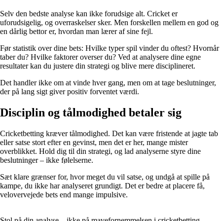
Selv den bedste analyse kan ikke forudsige alt. Cricket er
uforudsigelig, og overraskelser sker. Men forskellen mellem en god og
en dårlig bettor er, hvordan man lærer af sine fejl.
Før statistik over dine bets: Hvilke typer spil vinder du oftest? Hvornår
taber du? Hvilke faktorer overser du? Ved at analysere dine egne
resultater kan du justere din strategi og blive mere disciplineret.
Det handler ikke om at vinde hver gang, men om at tage beslutninger,
der på lang sigt giver positiv forventet værdi.
Disciplin og tålmodighed betaler sig
Cricketbetting kræver tålmodighed. Det kan være fristende at jagte tab
eller satse stort efter en gevinst, men det er her, mange mister
overblikket. Hold dig til din strategi, og lad analyserne styre dine
beslutninger – ikke følelserne.
Sæt klare grænser for, hvor meget du vil satse, og undgå at spille på
kampe, du ikke har analyseret grundigt. Det er bedre at placere få,
velovervejede bets end mange impulsive.
Stol på din analyse – ikke på mavefornemmelsen i cricketbetting