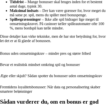
Tidsfrist
– Mange bonusser skal bruges inden for et bestemt
antal dage, typisk 30.
Maksimal indsats
– Der kan være grænser for, hvor meget du
må satse pr. spil, mens du spiller med bonuspenge.
Spilbegrænsninger
– Ikke alle spil bidrager lige meget til
omsætningskravet. På casinoer tæller spilleautomater ofte 100
%, mens bordspil kan tælle mindre.
Disse detaljer kan virke tekniske, men de har stor betydning for, hvor
let det er at få glæde af bonussen.
Bonus uden omsætningskrav – mindre pres og større frihed
Bevar et realistisk mindset omkring spil og bonusser
Ægte eller skjult? Sådan spotter du bonusser uden omsætningskrav
Fremtidens loyalitetsbonusser: Når data og personalisering skaber
smartere belønninger
Sådan vurderer du, om en bonus er god