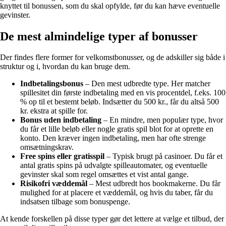
knyttet til bonussen, som du skal opfylde, før du kan hæve eventuelle
gevinster.
De mest almindelige typer af bonusser
Der findes flere former for velkomstbonusser, og de adskiller sig både i
struktur og i, hvordan du kan bruge dem.
Indbetalingsbonus
– Den mest udbredte type. Her matcher
spillesitet din første indbetaling med en vis procentdel, f.eks. 100
% op til et bestemt beløb. Indsætter du 500 kr., får du altså 500
kr. ekstra at spille for.
Bonus uden indbetaling
– En mindre, men populær type, hvor
du får et lille beløb eller nogle gratis spil blot for at oprette en
konto. Den kræver ingen indbetaling, men har ofte strenge
omsætningskrav.
Free spins eller gratisspil
– Typisk brugt på casinoer. Du får et
antal gratis spins på udvalgte spilleautomater, og eventuelle
gevinster skal som regel omsættes et vist antal gange.
Risikofri væddemål
– Mest udbredt hos bookmakerne. Du får
mulighed for at placere et væddemål, og hvis du taber, får du
indsatsen tilbage som bonuspenge.
At kende forskellen på disse typer gør det lettere at vælge et tilbud, der