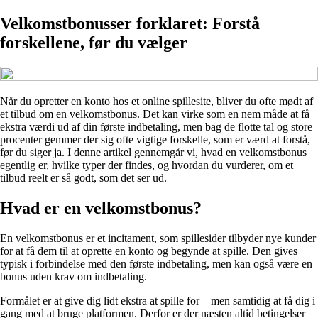
Velkomstbonusser forklaret: Forstå
forskellene, før du vælger
Når du opretter en konto hos et online spillesite, bliver du ofte mødt af
et tilbud om en velkomstbonus. Det kan virke som en nem måde at få
ekstra værdi ud af din første indbetaling, men bag de flotte tal og store
procenter gemmer der sig ofte vigtige forskelle, som er værd at forstå,
før du siger ja. I denne artikel gennemgår vi, hvad en velkomstbonus
egentlig er, hvilke typer der findes, og hvordan du vurderer, om et
tilbud reelt er så godt, som det ser ud.
Hvad er en velkomstbonus?
En velkomstbonus er et incitament, som spillesider tilbyder nye kunder
for at få dem til at oprette en konto og begynde at spille. Den gives
typisk i forbindelse med den første indbetaling, men kan også være en
bonus uden krav om indbetaling.
Formålet er at give dig lidt ekstra at spille for – men samtidig at få dig i
gang med at bruge platformen. Derfor er der næsten altid betingelser