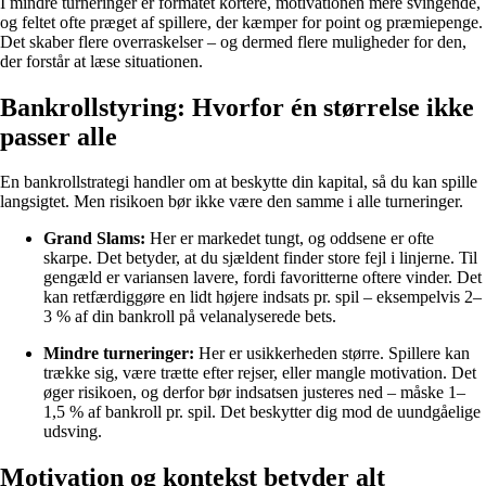
I mindre turneringer er formatet kortere, motivationen mere svingende,
og feltet ofte præget af spillere, der kæmper for point og præmiepenge.
Det skaber flere overraskelser – og dermed flere muligheder for den,
der forstår at læse situationen.
Bankrollstyring: Hvorfor én størrelse ikke
passer alle
En bankrollstrategi handler om at beskytte din kapital, så du kan spille
langsigtet. Men risikoen bør ikke være den samme i alle turneringer.
Grand Slams:
Her er markedet tungt, og oddsene er ofte
skarpe. Det betyder, at du sjældent finder store fejl i linjerne. Til
gengæld er variansen lavere, fordi favoritterne oftere vinder. Det
kan retfærdiggøre en lidt højere indsats pr. spil – eksempelvis 2–
3 % af din bankroll på velanalyserede bets.
Mindre turneringer:
Her er usikkerheden større. Spillere kan
trække sig, være trætte efter rejser, eller mangle motivation. Det
øger risikoen, og derfor bør indsatsen justeres ned – måske 1–
1,5 % af bankroll pr. spil. Det beskytter dig mod de uundgåelige
udsving.
Motivation og kontekst betyder alt