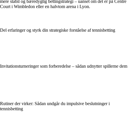
mere stabil og bæredygtig bettingstrategi – uanset om det er på Centre
Court i Wimbledon eller en halvtom arena i Lyon.
Del erfaringer og styrk din strategiske forståelse af tennisbetting
Invitationsturneringer som forberedelse – sådan udnytter spillerne dem
Rutiner der virker: Sådan undgår du impulsive beslutninger i
tennisbetting