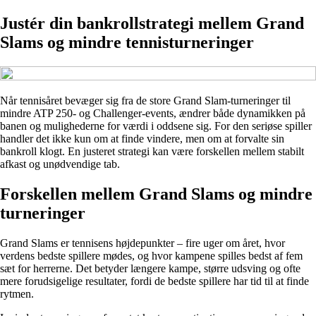
Justér din bankrollstrategi mellem Grand
Slams og mindre tennisturneringer
Når tennisåret bevæger sig fra de store Grand Slam-turneringer til
mindre ATP 250- og Challenger-events, ændrer både dynamikken på
banen og mulighederne for værdi i oddsene sig. For den seriøse spiller
handler det ikke kun om at finde vindere, men om at forvalte sin
bankroll klogt. En justeret strategi kan være forskellen mellem stabilt
afkast og unødvendige tab.
Forskellen mellem Grand Slams og mindre
turneringer
Grand Slams er tennisens højdepunkter – fire uger om året, hvor
verdens bedste spillere mødes, og hvor kampene spilles bedst af fem
sæt for herrerne. Det betyder længere kampe, større udsving og ofte
mere forudsigelige resultater, fordi de bedste spillere har tid til at finde
rytmen.