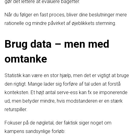
gør det lettere at evaluere bagefter.
Når du følger en fast proces, bliver dine beslutninger mere
rationelle og mindre påvirket af øjeblikkets stemning.
Brug data – men med
omtanke
Statistik kan være en stor hjælp, men det er vigtigt at bruge
den rigtigt. Mange lader sig forføre af tal uden at forstå
konteksten. Et højt antal serve-ess kan fx se imponerende
ud, men betyder mindre, hvis modstanderen er en stærk
returspiller.
Fokuser på de nøgletal, der faktisk siger noget om
kampens sandsynlige forløb: