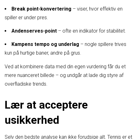
Break point-konvertering
– viser, hvor effektiv en
spiller er under pres.
Andenserves-point
– ofte en indikator for stabilitet.
Kampens tempo og underlag
– nogle spillere trives
kun på hurtige baner, andre på grus.
Ved at kombinere data med din egen vurdering får du et
mere nuanceret billede – og undgår at lade dig styre af
overfladiske trends.
Lær at acceptere
usikkerhed
Selv den bedste analyse kan ikke forudsige alt. Tennis er et