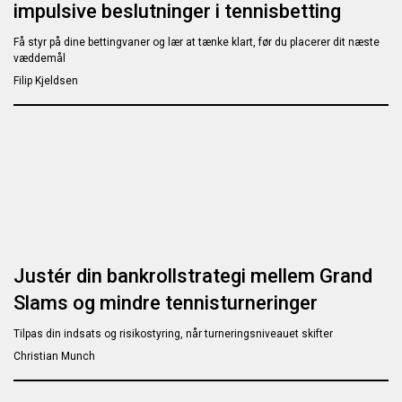
impulsive beslutninger i tennisbetting
Få styr på dine bettingvaner og lær at tænke klart, før du placerer dit næste
væddemål
Filip Kjeldsen
Justér din bankrollstrategi mellem Grand
Slams og mindre tennisturneringer
Tilpas din indsats og risikostyring, når turneringsniveauet skifter
Christian Munch