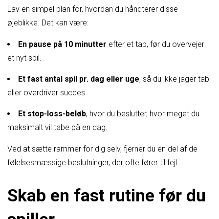
Lav en simpel plan for, hvordan du håndterer disse
øjeblikke. Det kan være:
En pause på 10 minutter
efter et tab, før du overvejer
et nyt spil.
Et fast antal spil pr. dag eller uge
, så du ikke jager tab
eller overdriver succes.
Et stop-loss-beløb
, hvor du beslutter, hvor meget du
maksimalt vil tabe på en dag.
Ved at sætte rammer for dig selv, fjerner du en del af de
følelsesmæssige beslutninger, der ofte fører til fejl.
Skab en fast rutine før du