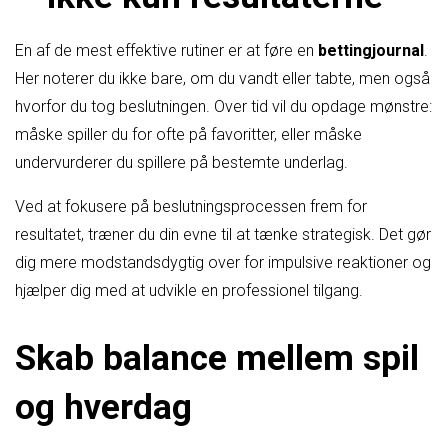
En af de mest effektive rutiner er at føre en
bettingjournal
.
Her noterer du ikke bare, om du vandt eller tabte, men også
hvorfor du tog beslutningen. Over tid vil du opdage mønstre:
måske spiller du for ofte på favoritter, eller måske
undervurderer du spillere på bestemte underlag.
Ved at fokusere på beslutningsprocessen frem for
resultatet, træner du din evne til at tænke strategisk. Det gør
dig mere modstandsdygtig over for impulsive reaktioner og
hjælper dig med at udvikle en professionel tilgang.
Skab balance mellem spil
og hverdag