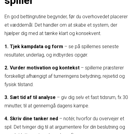
spiller
En god bettingrutine begynder, før du overhovedet placerer
et væddemål. Det handler om at skabe et system, der
hjælper dig med at tænke klart og konsekvent.
Tjek kampdata og form
– se på spillernes seneste
resultater, underlag, og indbyrdes opgør.
Vurder motivation og kontekst
– spillerne præsterer
forskelligt afhængigt af turneringens betydning, rejsetid og
fysisk tilstand.
Sæt tid af til analyse
– giv dig selv et fast tidsrum, fx 30
minutter, til at gennemgå dagens kampe.
Skriv dine tanker ned
– notér, hvorfor du overvejer et
spil. Det tvinger dig til at argumentere for din beslutning og